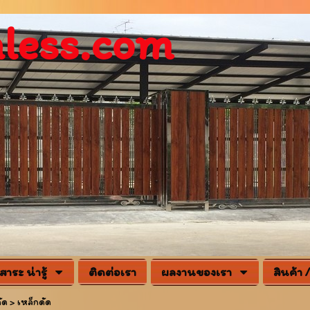
nless.com
สาระ น่ารู้
ติดต่อเรา
ผลงานของเรา
สินค้า 
ัด
>
เหล็กดัด