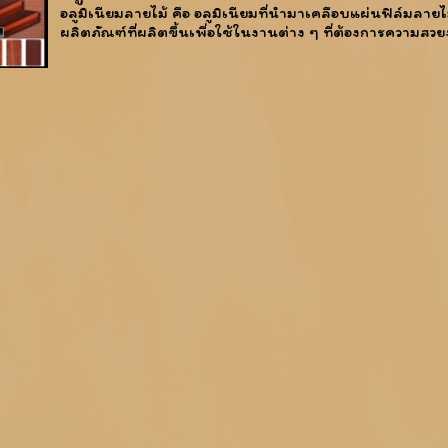
อลูมิเนียมลายไม้ คือ อลูมิเนียมที่นำมาเคลือบแผ่นฟิล์มลายไ
ผลิตภัณฑ์ที่ผลิตขึ้นเพื่อใช้ในงานต่าง ๆ ที่ต้องการความสวยง