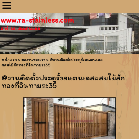
www.ra-stainless.com
อาร์. เอ. สเเตนเลส
หน้าแรก
>
ผลงานของเรา
>
@งานติดตั้งประตูรั้วสแตนเลส
ผสมไม้สักทองที่อินทามระ35
@งานติดตั้งประตูรั้วสแตนเลสผสมไม้สัก
ทองที่อินทามระ35