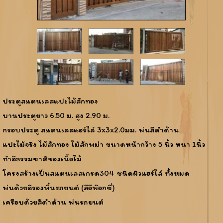
ประตูสแตนเลสแปะไม้สักทอง
บานประตูยาว 6.50 ม. สูง 2.90 ม.
กรอบประตู สแตนเลสแฮร์ไล์ 3x3x2.0มม. พ่นสีดำด้าน
แปะไม้จริง ไม้สักทอง ไม้สักพม่า ขนาดหน้ากว้าง 5 นิ้ว หนา 1นิ้ว
ทำสีธรรมชาติของเนื้อไม้
โครงสร้างเป็นสแตนเลสเกรด304 ชนิดผิวแฮร์ไล์ ทั้งหมด
พ่นด้วยสีรองพื้นรถยนต์ (สีอีพ๊อกซี่)
เครือบด้วยสีดำด้าน พ่นรถยนต์