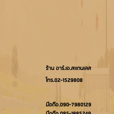
ร้าน อาร์.เอ.สเเตนเลส
โทร.02-1529808
มือถืิอ.090-7980129
มือถือ.085-1885249