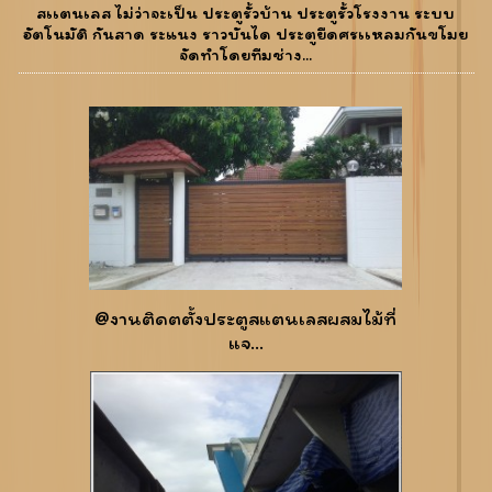
สเเตนเลส ไม่ว่าจะเป็น ประตูรั้วบ้าน ประตูรั้วโรงงาน ระบบ
อัตโนมัติ กันสาด ระแนง ราวบันได ประตูยืดศรเเหลมกันขโมย
จัดทำโดยทีมช่าง...
@งานติดตตั้งประตูสแตนเลสผสมไม้ที่
แจ...