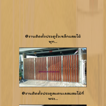
@งานติดตั้งประตูรั้วเหล็กผสมไม้
พุท...
@งานติดตั้งประตูสแตนเลสผสมไม้ที่
พระ...