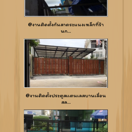
@งานติดตั้งกันสาดระแนงเหล็กที่ร้า
นก...
@งานติดตั้งประตูสเเตนเลสบานเลื่อน
สล...