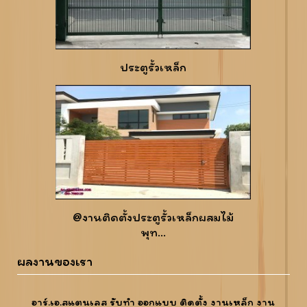
ประตูรั้วเหล็ก
@งานติดตั้งประตูรั้วเหล็กผสมไม้
พุท...
ผลงานของเรา
อาร์.เอ.สแตนเลส รับทำ ออกแบบ ติดตั้ง งานเหล็ก งาน