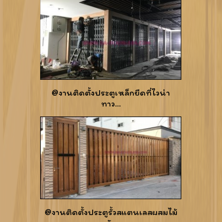
@งานติดตั้งประตูเหล็กยืดที่ไวน่า
ทาว...
@งานติดตั้งประตูรั้วสแตนเลสผสมไม้