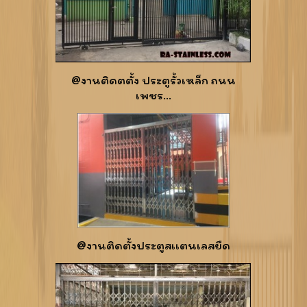
@งานติดตตั้ง ประตูรั้วเหล็ก ถนน
เพชร...
@งานติดตั้งประตูสเเตนเลสยืด