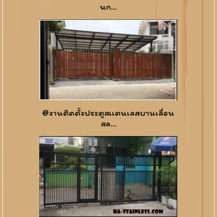
นก...
@งานติดตั้งประตูสเเตนเลสบานเลื่อน
สล...