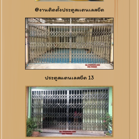
@งานติดตั้งประตูสเเตนเลสยืด
ประตูสแตนเลสยืด 13