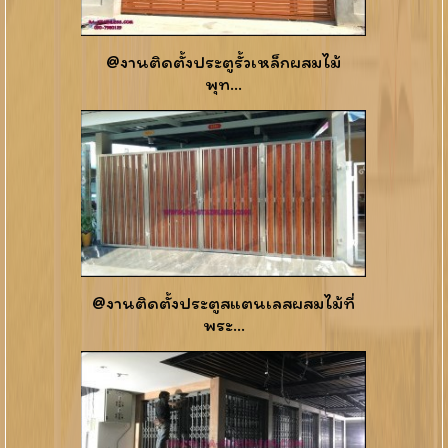
@งานติดตั้งประตูรั้วเหล็กผสมไม้
พุท...
@งานติดตั้งประตูสแตนเลสผสมไม้ที่
พระ...