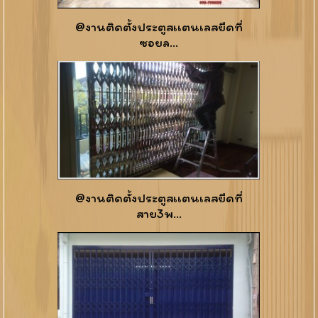
@งานติดตั้งประตูสเเตนเลสยืดที่
ซอยล...
@งานติดตั้งประตูสเเตนเลสยืดที่
สาย3พ...