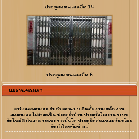
ประตูสแตนเลสยืด 14
ประตูสแตนเลสยืด 6
ผลงานของเรา
อาร์.เอ.สแตนเลส รับทำ ออกแบบ ติดตั้ง งานเหล็ก งาน
สเเตนเลส ไม่ว่าจะเป็น ประตูรั้วบ้าน ประตูรั้วโรงงาน ระบบ
อัตโนมัติ กันสาด ระแนง ราวบันได ประตูยืดศรเเหลมกันขโมย
จัดทำโดยทีมช่าง...