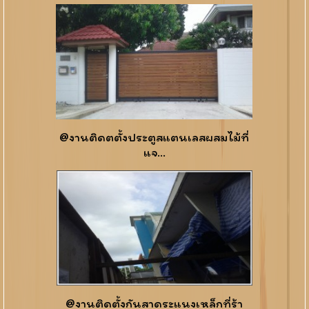
@งานติดตตั้งประตูสแตนเลสผสมไม้ที่
แจ...
@งานติดตั้งกันสาดระแนงเหล็กที่ร้า