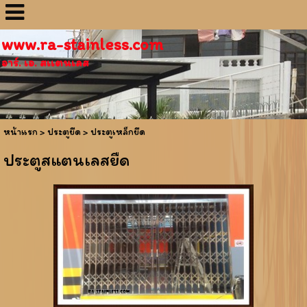
www.ra-stainless.com
อาร์. เอ. สเเตนเลส
หน้าแรก
> ประตูยืด >
ประตูเหล็กยืด
ประตูสแตนเลสยืด