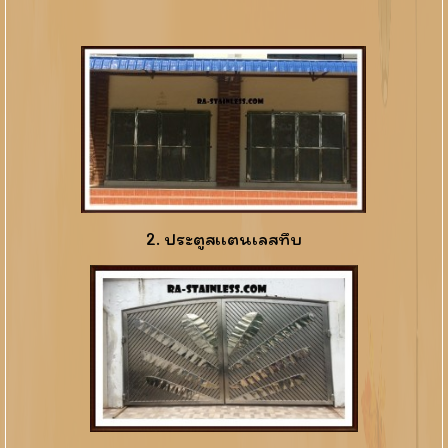
2. ประตูสเเตนเลสทึบ