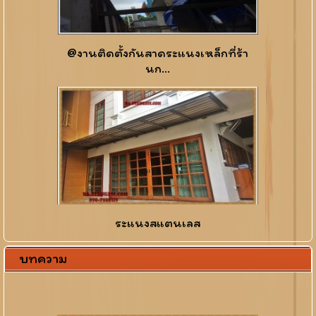
@งานติดตั้งกันสาดระแนงเหล็กที่ร้า
นก...
ระแนงสแตนเลส
บทความ