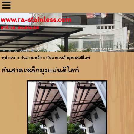
www.ra-stainless.com
อาร์. เอ. สเเตนเลส
หน้าแรก
> กันสาดเหล็ก >
กันสาดเหล็กมุงแผ่นดีไลท์
กันสาดเหล็กมุงแผ่นดีไลท์