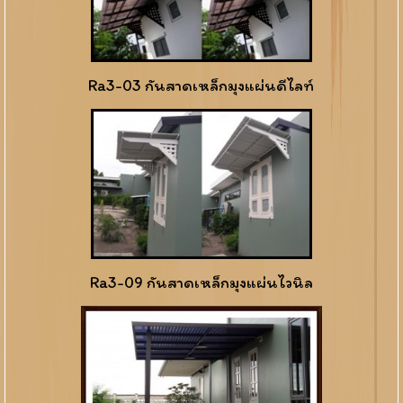
Ra3-03 กันสาดเหล็กมุงแผ่นดีไลท์
Ra3-09 กันสาดเหล็กมุงแผ่นไวนิล