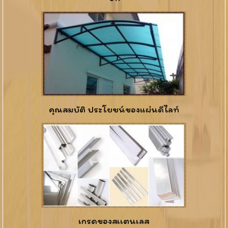
คุณสมบัติ ประโยชน์ของแผ่นดีไลท์
เกรดของสเเตนเลส