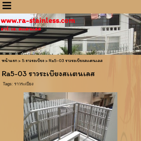
www.ra-stainless.com
อาร์. เอ. สเเตนเลส
หน้าแรก
>
5.ราวระเบียง
>
Ra5-03 ราวระเบียงสเเตนเลส
Ra5-03 ราวระเบียงสเเตนเลส
Tags:
ราวระเบียง