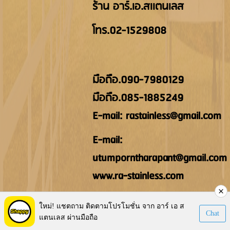
ร้าน อาร์.เอ.สเเตนเลส
โทร.02-1529808
มือถืิอ.090-7980129
มือถือ.085-1885249
E-mail: rastainless@gmail.com
E-mail:
utumporntharapant@gmail.com
www.ra-stainless.com
Visitors:
145,067
ใหม่! แชตถาม ติดตามโปรโมชั่น จาก อาร์ เอ ส
Chat
แตนเลส ผ่านมือถือ