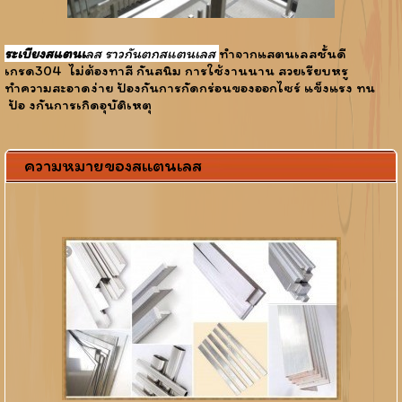
ระเบียงสแต
น
เ
ลส ราวกันตกสแตนเลส
ทำจากแสตนเลสชั้นดี
เกรด304 ไม่ต้องทาสี กันสนิม การใช้งานนาน สวยเรียบหรู
ทำความสะอาดง่าย ป้องกันการกัดกร่อนของออกไซร์ แข็งแรง ทน
ป้อ งกันการเกิดอุบัติเหตุ
ความหมายของสเเตนเลส