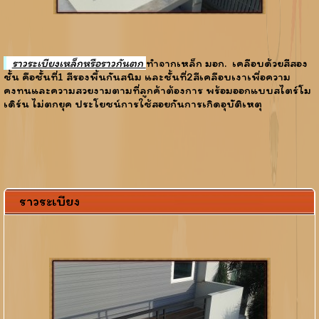
ราวระเบียงเหล็กหรือราวกันตก
ทำจากเหล็ก มอก. เคลือบด้วยสีสอง
ชั้น คือชั้นที่1 สีรองพื้นกันสนิม และชั้นที่2สีเคลือบเงาเพื่อความ
คงทนและความสวยงามตามที่ลูกค้าต้องการ พร้อมออกแบบสไตร์โม
เดิร์น ไม่ตกยุค ประโยชน์การใช้สอยกันการเกิดอุบัติเหตุ
ราวระเบียง