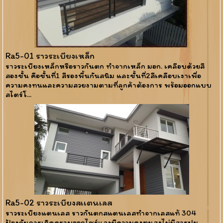
Ra5-01 ราวระเบียงเหล็ก
ราวระเบียงเหล็กหรือราวกันตก ทำจากเหล็ก มอก. เคลือบด้วยสี
สองชั้น คือชั้นที่1 สีรองพื้นกันสนิม และชั้นที่2สีเคลือบเงาเพื่อ
ความคงทนและความสวยงามตามที่ลูกค้าต้องการ พร้อมออกแบบ
สไตร์โ...
Ra5-02 ราวระเบียงสเเตนเลส
ราวระเบียงแตนเลส ราวกันตกสแตนเลสทำจากเลสแท้ 304
ป้องกันการเกิดคราบออกไซร์และมีความคงทนสูงไม่มีสารปน