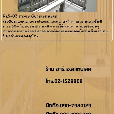
Ra5-03 ราวระเบียงสเเตนเลส
ระเบียงสแตนเลสราวกันตกสแตนเลส ทำจากแสตนเลสชั้นดี
เกรด304 ไม่ต้องทาสี กันสนิม การใช้งานนาน สวยเรียบหรู
ทำความสะอาดง่าย ป้องกันการกัดกร่อนของออกไซร์ แข็งแรง ทน
ป้อ งกันการเกิดอุบัติเ...
ร้าน อาร์.เอ.สเเตนเลส
โทร.02-1529808
มือถืิอ.090-7980129