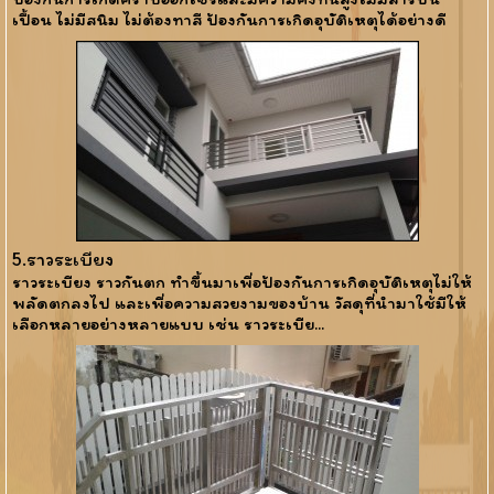
เปื้อน ไม่มีสนิม ไม่ต้องทาสี ป้องกันการเกิดอุบัติเหตุได้อย่างดี
5.ราวระเบียง
ราวระเบียง ราวกันตก ทำขึ้นมาเพื่อป้องกันการเกิดอุบัติเหตุไม่ให้
พลัดตกลงไป และเพื่อความสวยงามของบ้าน วัสดุที่นำมาใช้มีให้
เลือกหลายอย่างหลายแบบ เช่น ราวระเบีย...