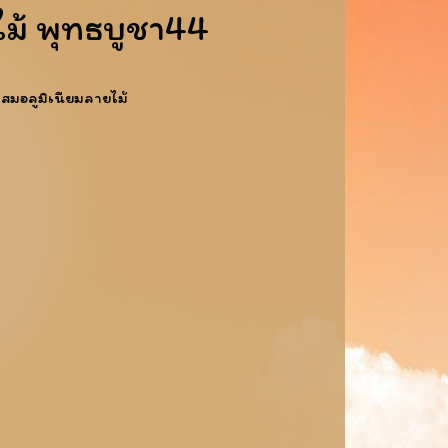
ไม้ พุทธบูชา44
ผสมอลูมิเนียมลายไม้