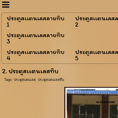
ประตูสเเตนเลสลายทึบ
ประตูสเเตนเลสล
1
2
ประตูสเเตนเลสลายทึบ
3
ประตูสเเตนเลสลายทึบ
ประตูสเเตนเลสล
4
5
2. ประตูสเเตนเลสทึบ
Tags:
ประตูสเเตนเลส
,
ประตูสแตนเลสทึบ