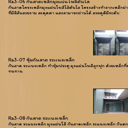
Ra3-06 กันสาดเหล็กมุงแผ่นโพลีตันใส
กันสาดโครงเหล็กมุงแผ่นโพลีใส้ตันใส โครงสร้างทำจากเหล็กผ่
ที่มีสีสันสวยงาม สะดุดตา แสงสามารถผ่านได้ สวยดูดีมีระดับ
Ra3-07 ซุ้มกันสาด ระเเนงเหล็ก
กันสาด ระเเนงเหล็ก ทำซุ้มประตู มุงแผ่นโพลีลูกฟูก ด้วยเหล็กที
ทนทาน
Ra3-08 กันสาด ระเเนงเหล็ก
กันสาด ระแนงเหล็ก มุงแผ่นโลี กันสาดเหล็ก ระแนงเหล็ก กันตก 