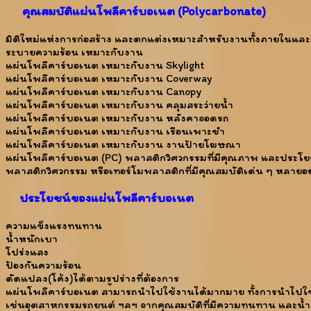
คุณสมบัติแผ่นโพลีคาร์บอเนต (Polycarbonate)
มิติใหม่แห่งการก่อสร้าง และตกแต่งเหมาะสำหรับงานทั้งภายในแล
ระบายความร้อน เหมาะกับงาน
แผ่นโพลีคาร์บอเนต เหมาะกับงาน Skylight
แผ่นโพลีคาร์บอเนต เหมาะกับงาน Coverway
แผ่นโพลีคาร์บอเนต เหมาะกับงาน Canopy
แผ่นโพลีคาร์บอเนต เหมาะกับงาน คลุมสระว่ายน้ำ
แผ่นโพลีคาร์บอเนต เหมาะกับงาน หลังคาจอดรถ
แผ่นโพลีคาร์บอเนต เหมาะกับงาน เรือนเพาะชำ
แผ่นโพลีคาร์บอเนต เหมาะกับงาน งานป้ายโฆษณา
แผ่นโพลีคาร์บอเนต (PC) พลาสติกวิศวกรรมที่มีคุณภาพ และประโ
พลาสติกวิศวกรรม หรือเทอร์โมพลาสติกที่มีคุณสมบัติเด่น ๆ หลายอย่
ประโยชน์ของแผ่นโพลีคาร์บอเนต
ความแข็งแรงทนทาน
น้ำหนักเบา
โปร่งแสง
ป้องกันความร้อน
ดัดแปลง(โค้ง)ได้ตามรูปร่างที่ต้องการ
แผ่นโพลีคาร์บอเนต สามารถนำไปใช้งานได้มากมาย ทั้งการนำไปใช
เช่นอุตสาหกรรมรถยนต์ ฯลฯ จากคุณสมบัติที่มีความทนทาน และน้