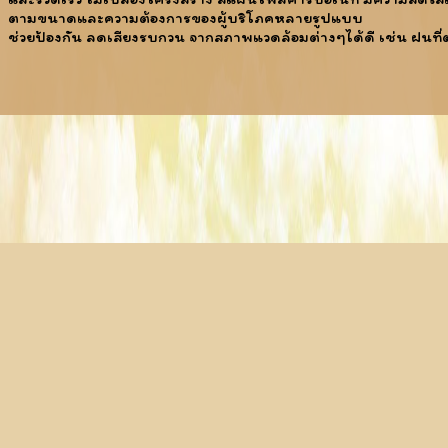
ตามขนาดและความต้องการของผู้บริโภคหลายรูปแบบ
ช่วยป้องกัน ลดเสียงรบกวน จากสภาพแวดล้อมต่างๆได้ดี เช่น ฝนที่